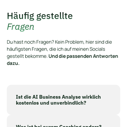
Häufig gestellte
Fragen
Du hast noch Fragen? Kein Problem, hier sind die 
häufigsten Fragen, die ich auf meinen Socials 
gestellt bekomme. 
Und die passenden Antworten 
dazu.
Ist die AI Business Analyse wirklich 
kostenlos und unverbindlich?
Ja, 100%. Du bekommst eine echte Analyse 
deiner Situation - ohne Haken, ohne 
versteckte Kosten. Wir schauen gemeinsam, 
Was ist bei eurem Coaching anders?